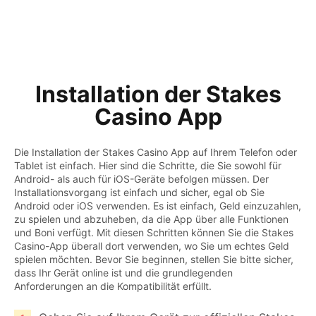
Installation der Stakes
Casino App
Die Installation der Stakes Casino App auf Ihrem Telefon oder
Tablet ist einfach. Hier sind die Schritte, die Sie sowohl für
Android- als auch für iOS-Geräte befolgen müssen. Der
Installationsvorgang ist einfach und sicher, egal ob Sie
Android oder iOS verwenden. Es ist einfach, Geld einzuzahlen,
zu spielen und abzuheben, da die App über alle Funktionen
und Boni verfügt. Mit diesen Schritten können Sie die Stakes
Casino-App überall dort verwenden, wo Sie um echtes Geld
spielen möchten. Bevor Sie beginnen, stellen Sie bitte sicher,
dass Ihr Gerät online ist und die grundlegenden
Anforderungen an die Kompatibilität erfüllt.