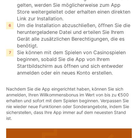
gelten, werden Sie möglicherweise zum App
Store weitergeleitet oder erhalten einen direkten
Link zur Installation.
Um die Installation abzuschließen, öffnen Sie die
heruntergeladene Datei und erteilen Sie Ihrem
Gerät alle zusätzlichen Berechtigungen, die es
benötigt.
Sie können mit dem Spielen von Casinospielen
beginnen, sobald Sie die App von Ihrem
Startbildschirm aus öffnen und sich entweder
anmelden oder ein neues Konto erstellen.
Nachdem Sie die App eingerichtet haben, können Sie sich
anmelden, Ihren Willkommensbonus im Wert von bis zu €500
erhalten und sofort mit dem Spielen beginnen. Verpassen Sie
nie wieder neue Funktionen oder Sonderangebote, indem Sie
sicherstellen, dass Ihre App immer auf dem neuesten Stand
ist.