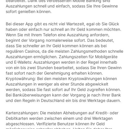
bearbeitet. Dank des verbesserten Mobile Banking sind
Auszahlungen schnell und einfach, sodass Sie Ihre Gewinne
sofort genießen können.
Bei dieser App gibt es nicht viel Wartezeit, egal ob Sie Glück
haben oder einfach nur schnell an Ihr Geld kommen möchten.
Wenn Sie mit Ihrem Telefon eine Auszahlung anfordern,
beginnt der Vorgang normalerweise sofort. Das bedeutet,
dass Sie schneller an Ihr Geld kommen können als bei
regulären Casinos, da die meisten Zahlungsmethoden schnelle
Auszahlungen ermöglichen. Zahlungszeiten für Mobilgeräte
und E-Wallets: Auszahlungen werden in der Regel innerhalb
von ein bis zwei Stunden bearbeitet, sodass Sie Ihren Gewinn
fast sofort nach der Genehmigung erhalten können.
Kryptowährung: Bei den meisten Kryptowährungen können
Auszahlungen in weniger als einer Stunde abgewickelt
werden, sodass Sie fast sofort auf Ihr Geld zugreifen können.
Bei Banküberweisungen kann der Vorgang je nach Ihrer Bank
und den Regeln in Deutschland ein bis drei Werktage dauern.
Kartenzahlungen: Die meisten Abhebungen auf Kredit- oder
Debitkarten werden zwischen einem und drei Werktagen
abgeschlossen. Verifizierte Benutzer können ihr Geld