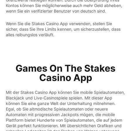
Kontos können Sie möglicherweise auch mehr Geld abheben,
wenn Sie ein verifizierter Benutzer von deutsch sind.
Wenn Sie die Stakes Casino App verwenden, stellen Sie
sicher, dass Sie Ihre Limits kennen, um sicherzustellen, dass
alles reibungslos verläuft.
Games On The Stakes
Casino App
Mit der Stakes Casino App können Sie mobile Spielautomaten,
Blackjack und Live-Casinospiele spielen. Mit dieser App
können Sie eine ganze Welt der Unterhaltung mitnehmen.
Egal, ob Sie altmodische Spielautomaten oder neuere
Automaten mit progressiven Jackpots mögen, die mobile
Plattform bietet Hunderte von Spielautomaten, die auf jedem
Gerät perfekt funktionieren. Mit übersichtlichen Grafiken und