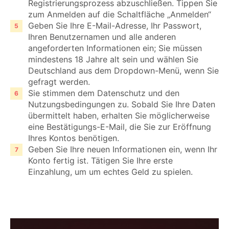
Registrierungsprozess abzuschließen. Tippen Sie
zum Anmelden auf die Schaltfläche „Anmelden“
Geben Sie Ihre E-Mail-Adresse, Ihr Passwort,
Ihren Benutzernamen und alle anderen
angeforderten Informationen ein; Sie müssen
mindestens 18 Jahre alt sein und wählen Sie
Deutschland aus dem Dropdown-Menü, wenn Sie
gefragt werden.
Sie stimmen dem Datenschutz und den
Nutzungsbedingungen zu. Sobald Sie Ihre Daten
übermittelt haben, erhalten Sie möglicherweise
eine Bestätigungs-E-Mail, die Sie zur Eröffnung
Ihres Kontos benötigen.
Geben Sie Ihre neuen Informationen ein, wenn Ihr
Konto fertig ist. Tätigen Sie Ihre erste
Einzahlung, um um echtes Geld zu spielen.