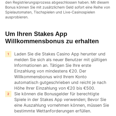
den Registrierungsprozess abgeschlossen haben. Mit diesem
Bonus können Sie mit zusätzlichem Geld sofort eine Reihe von
Spielautomaten, Tischspielen und Live-Casinospielen
ausprobieren.
Um Ihren Stakes App
Willkommensbonus zu erhalten
Laden Sie die Stakes Casino App herunter und
melden Sie sich als neuer Benutzer mit gültigen
Informationen an. Tätigen Sie Ihre erste
Einzahlung von mindestens €20. Der
Willkommensbonus wird Ihrem Konto
automatisch gutgeschrieben und reicht je nach
Höhe Ihrer Einzahlung von €20 bis €500.
Sie können die Bonusgelder für berechtigte
Spiele in der Stakes App verwenden; Bevor Sie
eine Auszahlung vornehmen können, müssen Sie
bestimmte Wettanforderungen erfüllen.