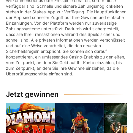
Willkommensbonus oder Freispiele erhalten, sofern diese
verfügbar sind. Schnelle und sichere Zahlungsmöglichkeiten
stehen in der Stakes-App zur Verfügung. Die Hauptfunktionen
der App sind schneller Zugriff auf Ihre Gewinne und einfache
Einzahlungen. Von der Plattform werden nur zuverlässige
Zahlungssysteme unterstützt. Dadurch wird sichergestellt,
dass alle Ihre Transaktionen während des Spiels sicher und
schnell sind. Alle privaten Informationen werden verschlüsselt
und auf eine Weise verarbeitet, die den neuesten
Sicherheitsregeln entspricht. Sie können sich darauf
konzentrieren, ein umfassendes Casino-Erlebnis zu genießen,
vom Zeitpunkt, an dem Sie Geld auf Ihr Konto einzahlen, bis
zum Zeitpunkt, an dem Sie Ihre Gewinne einziehen, da die
Überprüfungsschritte einfach sind.
Jetzt gewinnen