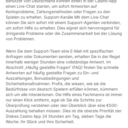
Benutzer von Deutschland können direkt in der Casino-App
einen Live-Chat starten, um sofort Antworten auf
Kontoprobleme, Zahlungsmethoden oder Fragen zu den
Spielen zu erhalten. Support-Kanäle Mit dem Live-Chat
können Sie sich sofort mit einem Support-Agenten verbinden,
um sofort Hilfe zu erhalten. Dies eignet sich hervorragend für
dringende Probleme oder die Zusammenarbeit bei der Lösung
von Problemen.
Wenn Sie dem Support-Team eine E-Mail mit spezifischen
Anfragen oder Dokumenten senden, erhalten Sie in der Regel
innerhalb weniger Stunden eine vollständige Antwort. Im
Abschnitt „Häufig gestellte Fragen“ (FAQ) finden Sie schnelle
Antworten auf häufig gestellte Fragen zu Ein- und
Auszahlungen, Bonusbedingungen und
Sicherheitsmaßnahmen. Profis, die wissen, wie sie die
Bedürfnisse von deutsch Spielern erfüllen können, kümmern
sich um alle Interaktionen. Die Hilfe eines Fachmanns ist immer
nur einen Klick entfernt, egal ob Sie die Schritte zur
Überprüfung verstehen oder den Überblick über eine €500-
Auszahlung behalten müssen. Dies ist die oberste Priorität der
Stakes Casino App 24 Stunden am Tag, sieben Tage die
Woche: Ihr Glück und Ihre Sicherheit.