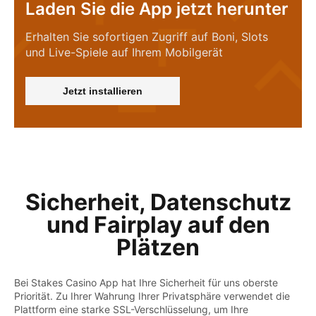
Laden Sie die App jetzt herunter
Erhalten Sie sofortigen Zugriff auf Boni, Slots
und Live-Spiele auf Ihrem Mobilgerät
Jetzt installieren
Sicherheit, Datenschutz
und Fairplay auf den
Plätzen
Bei Stakes Casino App hat Ihre Sicherheit für uns oberste
Priorität. Zu Ihrer Wahrung Ihrer Privatsphäre verwendet die
Plattform eine starke SSL-Verschlüsselung, um Ihre