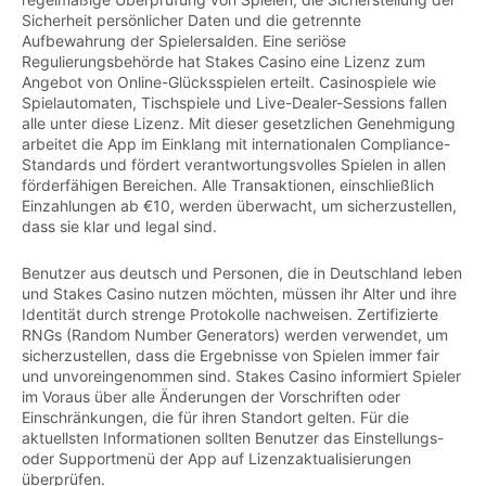
Sicherheit persönlicher Daten und die getrennte
Aufbewahrung der Spielersalden. Eine seriöse
Regulierungsbehörde hat Stakes Casino eine Lizenz zum
Angebot von Online-Glücksspielen erteilt. Casinospiele wie
Spielautomaten, Tischspiele und Live-Dealer-Sessions fallen
alle unter diese Lizenz. Mit dieser gesetzlichen Genehmigung
arbeitet die App im Einklang mit internationalen Compliance-
Standards und fördert verantwortungsvolles Spielen in allen
förderfähigen Bereichen. Alle Transaktionen, einschließlich
Einzahlungen ab €10, werden überwacht, um sicherzustellen,
dass sie klar und legal sind.
Benutzer aus deutsch und Personen, die in Deutschland leben
und Stakes Casino nutzen möchten, müssen ihr Alter und ihre
Identität durch strenge Protokolle nachweisen. Zertifizierte
RNGs (Random Number Generators) werden verwendet, um
sicherzustellen, dass die Ergebnisse von Spielen immer fair
und unvoreingenommen sind. Stakes Casino informiert Spieler
im Voraus über alle Änderungen der Vorschriften oder
Einschränkungen, die für ihren Standort gelten. Für die
aktuellsten Informationen sollten Benutzer das Einstellungs-
oder Supportmenü der App auf Lizenzaktualisierungen
überprüfen.