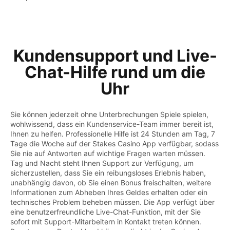
Kundensupport und Live-
Chat-Hilfe rund um die
Uhr
Sie können jederzeit ohne Unterbrechungen Spiele spielen,
wohlwissend, dass ein Kundenservice-Team immer bereit ist,
Ihnen zu helfen. Professionelle Hilfe ist 24 Stunden am Tag, 7
Tage die Woche auf der Stakes Casino App verfügbar, sodass
Sie nie auf Antworten auf wichtige Fragen warten müssen.
Tag und Nacht steht Ihnen Support zur Verfügung, um
sicherzustellen, dass Sie ein reibungsloses Erlebnis haben,
unabhängig davon, ob Sie einen Bonus freischalten, weitere
Informationen zum Abheben Ihres Geldes erhalten oder ein
technisches Problem beheben müssen. Die App verfügt über
eine benutzerfreundliche Live-Chat-Funktion, mit der Sie
sofort mit Support-Mitarbeitern in Kontakt treten können.