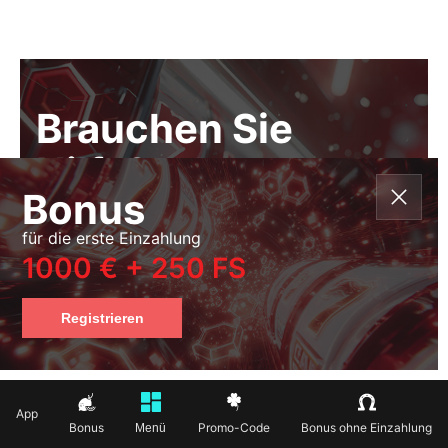
Brauchen Sie
Hilfe?
Bonus
Unser Support-Team ist rund um die Uhr bereit
für die erste Einzahlung
1000 € + 250 FS
Live-Chat
Registrieren
App
Bonus
Promo-Code
Bonus ohne Einzahlung
Menü